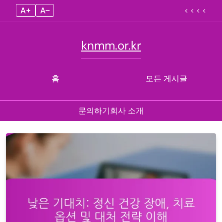
A+
A–
< < < <
knmm.or.kr
홈
모든 게시글
문의하기
회사 소개
Skip
to
content