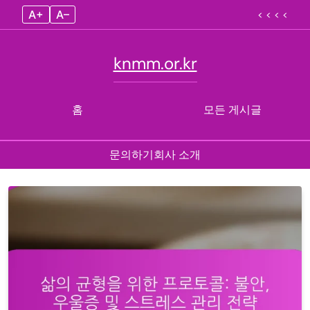
A+
A–
< < < <
knmm.or.kr
홈
모든 게시글
문의하기
회사 소개
Skip
to
content