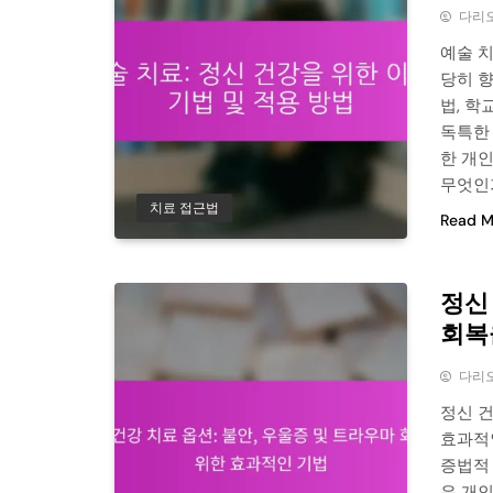
다리
예술 
당히 향
법, 학
독특한
한 개
무엇인
치료 접근법
Read M
정신
회복
다리
정신 건
효과적인
증법적 
은 개