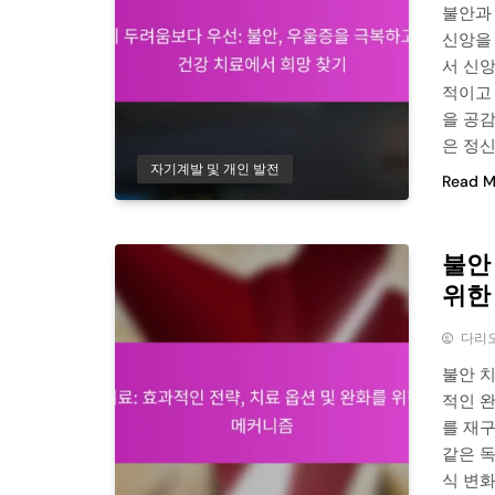
불안과
신앙을
서 신앙
적이고 
을 공
은 정신
자기계발 및 개인 발전
Read M
불안
위한
다리
불안 치
적인 완
를 재
같은 
식 변