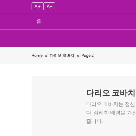
A+
A–
홈
Skip
Home
다리오 코바치
Page 2
to
content
다리오 코바치
다리오 코바치는 정신
다. 심리학 배경을 가
줍니다.