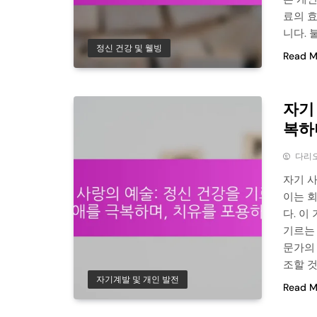
료의 
니다. 
정신 건강 및 웰빙
Read M
자기
복하
다리
자기 
이는 
다. 이
기르는
문가의
조할 것입니
자기계발 및 개인 발전
Read M