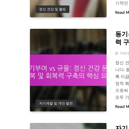
기적인
정신 건강 및 웰빙
Read M
동기부
력 
다리
정신 
니다.
록 이
정적 
으로써
모두 기를
자기계발 및 개인 발전
Read M
자기