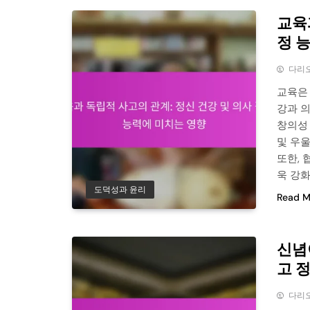
교육
정 
다리
교육은 
강과 의
창의성
및 우
또한,
욱 강
도덕성과 윤리
Read M
신념
고 
다리