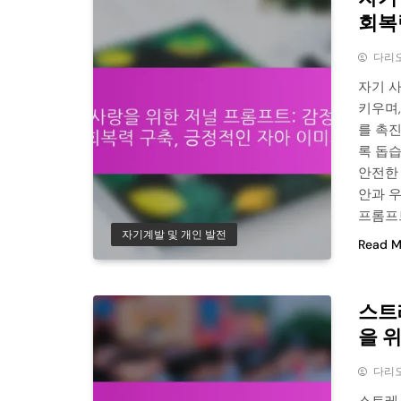
회복
다리
자기 
키우며
를 촉
록 돕
안전한
안과 
프롬프
자기계발 및 개인 발전
Read M
스트
을 
다리