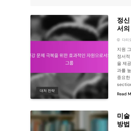
정신
서의
다리
지원 
정서적 
을 제공
과를 
중요한 
secti
대처 전략
Read M
미술 
방법